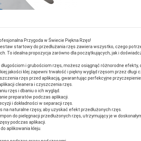
ofesjonalna Przygoda w Świecie Piękna Rzęs!
zestaw startowy do przedłużania rzęs zawiera wszystko, czego potrz
h. To idealna propozycja zarówno dla początkujących, jak i doświadcz
m długościom i grubościom rzęs, możesz osiągnąć różnorodne efekty, 
kiej jakości klej zapewni trwałość i piękny wygląd rzęsom przez długi c
szczenia rzęs przed aplikacją, gwarantując perfekcyjne przyczepienie
plikacji cleanera i czyszczenia rzęs.
u rzęs i dbaniu o ich wygląd.
anie preparatów podczas aplikacji.
ecyzji i dokładności w separacji rzęs.
ęs na naturalne rzęsy, aby uzyskać efekt przedłużonych rzęs.
mpon do pielęgnacji przedłużonych rzęs, utrzymujący je w doskonałym
zęsy podczas aplikacji.
do aplikowania kleju.
chronę podczas pracy nad rzęsami.