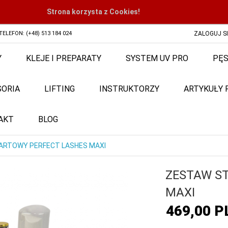
Strona korzysta z Cookies!
ZALOGUJ S
TELEFON: (+48) 513 184 024
Y
KLEJE I PREPARATY
SYSTEM UV PRO
PĘS
SORIA
LIFTING
INSTRUKTORZY
ARTYKUŁY
AKT
BLOG
ARTOWY PERFECT LASHES MAXI
ZESTAW S
MAXI
469,
00
P