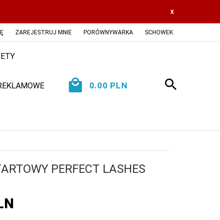
x
IĘ
ZAREJESTRUJ MNIE
PORÓWNYWARKA
SCHOWEK
ETY
0.00
PLN
 REKLAMOWE
TARTOWY PERFECT LASHES
LN