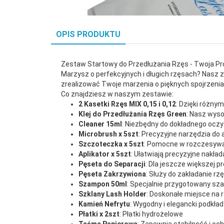
OPIS PRODUKTU
Zestaw Startowy do Przedłużania Rzęs - Twoja Pr
Marzysz o perfekcyjnych i długich rzęsach? Nasz 
zrealizować Twoje marzenia o pięknych spojrzeniac
Co znajdziesz w naszym zestawie:
2 Kasetki Rzęs MIX 0,15 i 0,12
: Dzięki różny
Klej do Przedłużania Rzęs Green
: Nasz wyso
Cleaner 15ml
: Niezbędny do dokładnego oczy
Microbrush x 5szt
: Precyzyjne narzędzia do a
Szczoteczka x 5szt
: Pomocne w rozczesywani
Aplikator x 5szt
: Ułatwiają precyzyjne nakład
Pęseta do Separacji
: Dla jeszcze większej pr
Pęseta Zakrzywiona
: Służy do zakładanie rz
Szampon 50ml
: Specjalnie przygotowany sza
Szklany Lash Holder
: Doskonałe miejsce na r
Kamień Nefrytu
: Wygodny i elegancki podkład 
Płatki x 2szt
: Płatki hydrożelowe
Taśma Papierowa
: Zapewnia stabilność i o