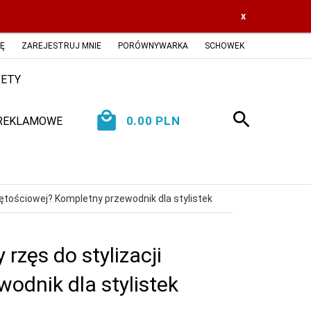
x
IĘ
ZAREJESTRUJ MNIE
PORÓWNYWARKA
SCHOWEK
ETY
0.00
PLN
 REKLAMOWE
ętościowej? Kompletny przewodnik dla stylistek
zęs do stylizacji
odnik dla stylistek