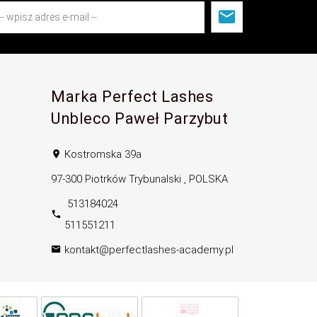
Marka Perfect Lashes
Unbleco Paweł Parzybut
Kostromska 39a
97-300
Piotrków Trybunalski
,
POLSKA
 513184024

511551211
kontakt@perfectlashes-academy.pl