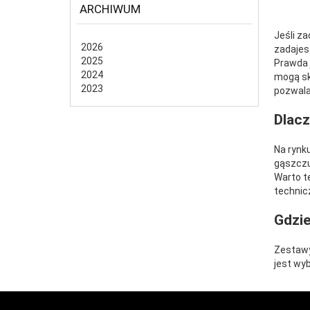
ARCHIWUM
Jeśli z
2026
zadajes
2025
Prawda 
2024
mogą sk
2023
pozwala 
Dlacz
Na rynk
gąszczu
Warto t
technic
Gdzie
Zestawy
jest wyb