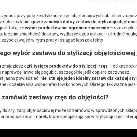
aczynasz przygodę ze stylizacją rzęs objętościowych lub chcesz upo
z sobie pytanie:
gdzie zamówić dobry zestaw do stylizacji objętośc
jest taka, że
wybór produktów ma ogromne znaczenie
— szczególnie
utecznie zniechęcić do pracy, wydłużyć czas aplikacji i utrudnić nauk
szybciej wejść w rytm pracy i osiągać lepsze efekty.
ego wybór zestawu do stylizacji objętościowej 
u znajdziesz dziś
tysiące produktów do stylizacji rzęs
— od kasetek r
 naprawdę łatwo się pogubić, szczególnie jeśli dopiero zaczynasz.
eż jasno powiedzieć:
nie istnieje jeden idealny zestaw dla każdej styl
zne i oczekiwania wobec efektów końcowych. Dlatego tak ważne jest d
 zamówić zestawy rzęs do objętości?
 do stylizacji objętościowej możesz zamówić w sprawdzonych sklep
ór producentów i marek, które specjalizują się w stylizacji rzęs i ofer