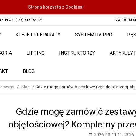
Strona korzysta z Cookies!
ZALOGUJ S
TELEFON: (+48) 513 184 024
Y
KLEJE I PREPARATY
SYSTEM UV PRO
PĘS
SORIA
LIFTING
INSTRUKTORZY
ARTYKUŁY
AKT
BLOG
 główna
Blog
Gdzie mogę zamówić zestawy rzęs do stylizacji obj
Gdzie mogę zamówić zestawy r
objętościowej? Kompletny przew
2026-03-11 11:43:26