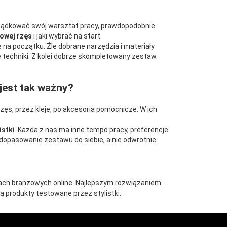
rządkować swój warsztat pracy, prawdopodobnie
iowej rzęs
i jaki wybrać na start.
 na początku. Źle dobrane narzędzia i materiały
ę techniki. Z kolei dobrze skompletowany zestaw
jest tak ważny?
zęs, przez kleje, po akcesoria pomocnicze. W ich
istki
. Każda z nas ma inne tempo pracy, preferencje
opasowanie zestawu do siebie, a nie odwrotnie.
ach branżowych online. Najlepszym rozwiązaniem
ują produkty testowane przez stylistki.