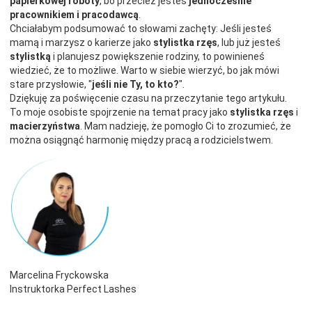
papierkowej roboty
, bo przecież jesteś
jednocześnie
pracownikiem i pracodawcą
.
Chciałabym podsumować to słowami zachęty: Jeśli jesteś
mamą i marzysz o karierze jako
stylistka rzęs
, lub już jesteś
stylistką
i planujesz powiększenie rodziny, to powinieneś
wiedzieć, że to możliwe. Warto w siebie wierzyć, bo jak mówi
stare przysłowie, "
jeśli nie Ty, to kto?
".
Dziękuję za poświęcenie czasu na przeczytanie tego artykułu.
To moje osobiste spojrzenie na temat pracy jako
stylistka rzęs
i
macierzyństwa
. Mam nadzieję, że pomogło Ci to zrozumieć, że
można osiągnąć harmonię między pracą a rodzicielstwem.
Marcelina Fryckowska
Instruktorka Perfect Lashes