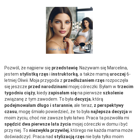
Pozwól, że najpierw się
przedstawię
. Nazywam się Marcelina,
jestem
stylistką rzęs
i
instruktorką
, a także mamą
uroczej
6-
letniej Oliwii. Moja przygoda z
przedłużaniem rzęs
rozpoczęła
się jeszcze
przed narodzinami
mojej córeczki. Byłam w
trzecim
tygodniu ciąży
, kiedy
zapisałam się
na pierwsze
szkolenie
związanę z tym zawodem. To była
decyzja
, którą
podejmowałam długo i starannie
, ale teraz,
z perspektywy
czasu
, mogę śmiało powiedzieć, że to była
najlepsza decyzja
w
moim życiu, choć nie zawsze było łatwo. Praca ta pozwoliła mi
spędzić dwa pierwsze lata życia
mojej córeczki w domu i być
przy niej. To
niezwykła przywilej
, którego nie każda mama może
doświadczyć. Praca nad
stylizacją rzęs
nie była tylko moim