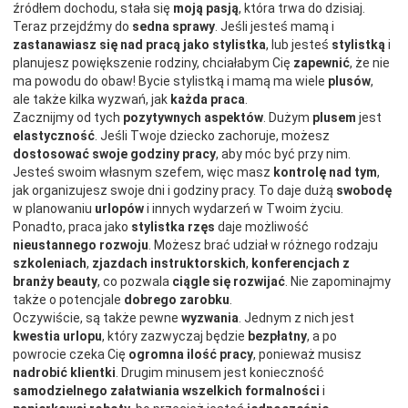
źródłem dochodu, stała się
moją pasją
, która trwa do dzisiaj.
Teraz przejdźmy do
sedna sprawy
. Jeśli jesteś mamą i
zastanawiasz się nad pracą jako stylistka
, lub jesteś
stylistką
i
planujesz powiększenie rodziny, chciałabym Cię
zapewnić
, że nie
ma powodu do obaw! Bycie stylistką i mamą ma wiele
plusów
,
ale także kilka wyzwań, jak
każda praca
.
Zacznijmy od tych
pozytywnych aspektów
. Dużym
plusem
jest
elastyczność
. Jeśli Twoje dziecko zachoruje, możesz
dostosować swoje godziny pracy
, aby móc być przy nim.
Jesteś swoim własnym szefem, więc masz
kontrolę nad tym
,
jak organizujesz swoje dni i godziny pracy. To daje dużą
swobodę
w planowaniu
urlopów
i innych wydarzeń w Twoim życiu.
Ponadto, praca jako
stylistka rzęs
daje możliwość
nieustannego rozwoju
. Możesz brać udział w różnego rodzaju
szkoleniach
,
zjazdach instruktorskich
,
konferencjach z
branży beauty
, co pozwala
ciągle się rozwijać
. Nie zapominajmy
także o potencjale
dobrego zarobku
.
Oczywiście, są także pewne
wyzwania
. Jednym z nich jest
kwestia urlopu
, który zazwyczaj będzie
bezpłatny
, a po
powrocie czeka Cię
ogromna ilość pracy
, ponieważ musisz
nadrobić klientki
. Drugim minusem jest konieczność
samodzielnego załatwiania wszelkich formalności
i